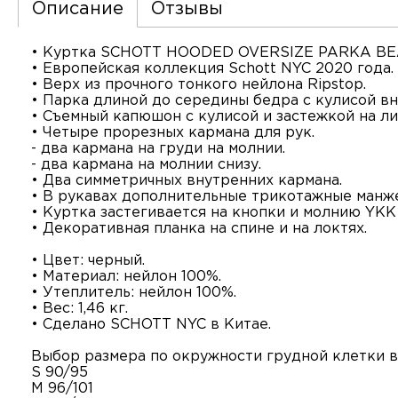
Описание
Отзывы
• Куртка SCHOTT HOODED OVERSIZE PARKA B
• Европейская коллекция Schott NYC 2020 года.
• Верх из прочного тонкого нейлона Ripstop.
• Парка длиной до середины бедра с кулисой вн
• Съемный капюшон с кулисой и застежкой на ли
• Четыре прорезных кармана для рук.
- два кармана на груди на молнии.
- два кармана на молнии снизу.
• Два симметричных внутренних кармана.
• В рукавах дополнительные трикотажные манже
• Куртка застегивается на кнопки и молнию YKK
• Декоративная планка на спине и на локтях.
• Цвет: черный.
• Материал: нейлон 100%.
• Утеплитель: нейлон 100%.
• Вес: 1,46 кг.
• Сделано SCHOTT NYC в Китае.
Выбор размера по окружности грудной клетки в
S 90/95
M 96/101