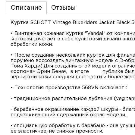
Описание
Отзывы
Куртка SCHOTT Vintage Bikeriders Jacket Black 
• Винтажная кожаная куртка "Vandal" от компании
,которая сочетает в себе культовый дизайн эп
обработки кожи.
• После создания нескольких курток для фильма
поручено воссоздать винтажную модель с D-об
Тома Харди).Для создания этой модели ограниче
костюмам Эрин Бенач, в итоге публике была 
зернистой кожи средней плотности и более жест
• Технология производства 568VN включает :
- традиционное растительное дубление (veg tan
- барабанное окрашивание каждой шкуры - благ
подчеркивающий сдержанный окрас модели.
- специальную обработку в барабане - она улуч
ее эластичнее, не снижая прочности.