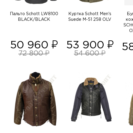
Пальто Schott LW8100
Куртка Schott Men's
Бу
BLACK/BLACK
Suede M-51 258 OLV
ко
SCH
O
50 960
53 900
5
72 800
54 600