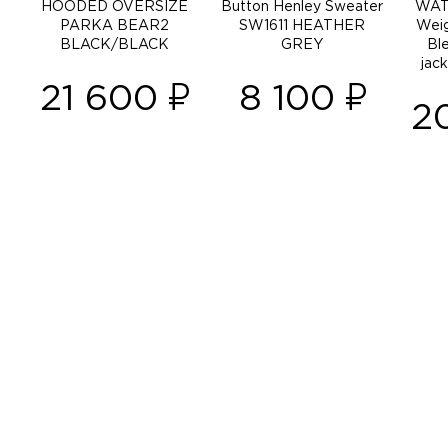
HOODED OVERSIZE
Button Henley Sweater
WAT
PARKA BEAR2
SW1611 HEATHER
Weig
BLACK/BLACK
GREY
Bl
jac
21 600
8 100
2