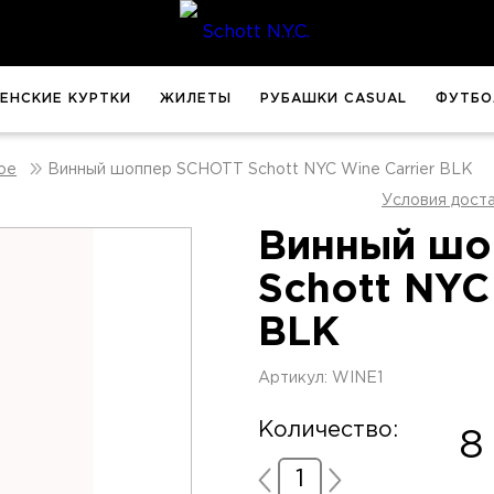
ЕНСКИЕ КУРТКИ
ЖИЛЕТЫ
РУБАШКИ CASUAL
ФУТБО
Винный шоппер SCHOTT Schott NYC Wine Carrier BLK
ое
Условия дост
Винный шо
Schott NYC
BLK
Артикул: WINE1
Количество:
8