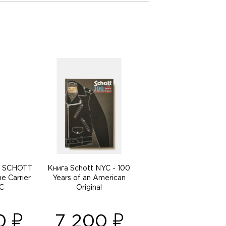
р SCHOTT
Книга Schott NYC - 100
e Carrier
Years of an American
C
Original
40
7 200