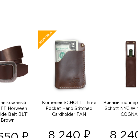
нь кожаный
Кошелек SCHOTT Three
Винный шоппе
TT Horween
Pocket Hand Stitched
Schott NYC Win
ide Belt BLT1
Cardholder TAN
COGNA
Brown
8 240
8 2
 650