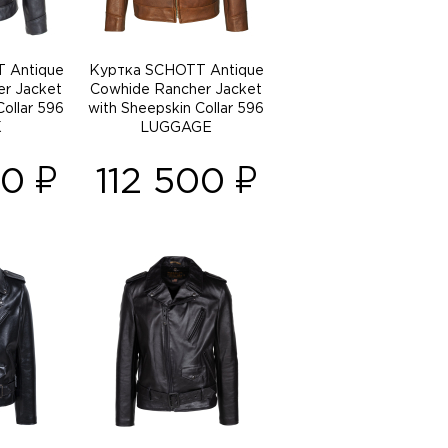
 Antique
Куртка SCHOTT Antique
r Jacket
Cowhide Rancher Jacket
Collar 596
with Sheepskin Collar 596
K
LUGGAGE
00
112 500