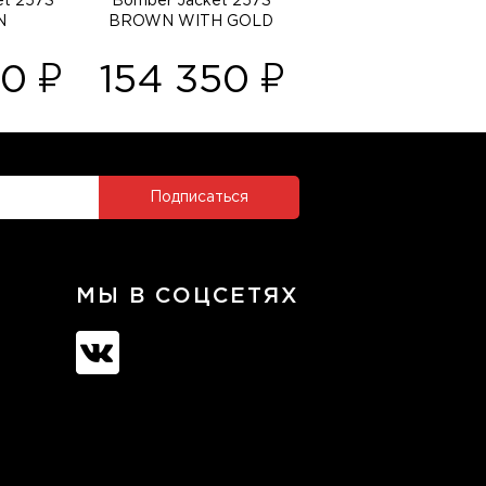
et 257S
Bomber Jacket 257S
N
BROWN WITH GOLD
00
154 350
МЫ В СОЦСЕТЯХ