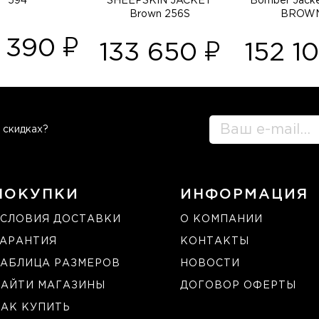
594
SHEEPSKIN JACKET
Bomber Jack
Brown 256S
BROW
6 390
133 650
152 1
 скидках?
ПОКУПКИ
ИНФОРМАЦИЯ
СЛОВИЯ ДОСТАВКИ
О КОМПАНИИ
ГАРАНТИЯ
КОНТАКТЫ
АБЛИЦА РАЗМЕРОВ
НОВОСТИ
НАЙТИ МАГАЗИНЫ
ДОГОВОР ОФЕРТЫ
АК КУПИТЬ