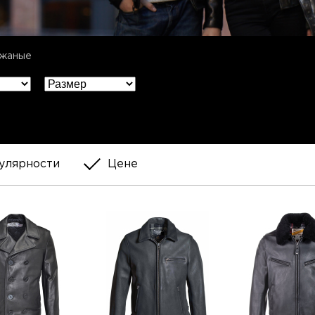
ожаные
улярности
Цене