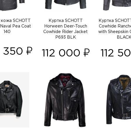
 кожа SCHOTT
Куртка SCHOTT
Куртка SCHOTT
 Naval Pea Coat
Horween Deer-Touch
Cowhide Ranche
140
Cowhide Rider Jacket
with Sheepskin 
P693 BLK
BLAC
9 350
112 000
112 5