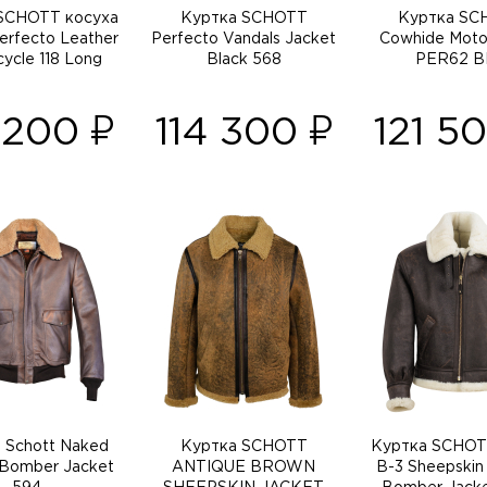
SCHOTT косуха
Куртка SCHOTT
Куртка SC
Perfecto Leather
Perfecto Vandals Jacket
Cowhide Moto
ycle 118 Long
Black 568
PER62 B
3 200
114 300
121 5
 Schott Naked
Куртка SCHOTT
Куртка SCHOTT
 Bomber Jacket
ANTIQUE BROWN
B-3 Sheepskin