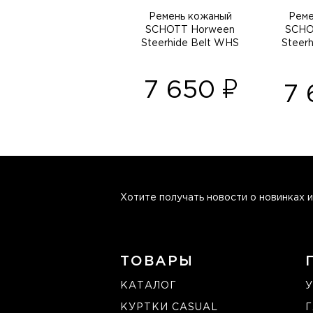
Ремень кожаный
Реме
SCHOTT Horween
SCHO
Steerhide Belt WHS
Steerh
7 650
7
Хотите получать новости о новинках и
ТОВАРЫ
КАТАЛОГ
У
КУРТКИ CASUAL