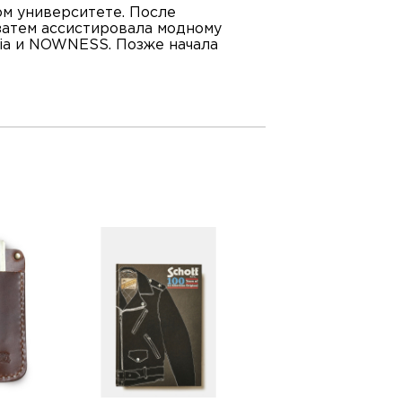
ом университете. После
затем ассистировала модному
lia и NOWNESS. Позже начала