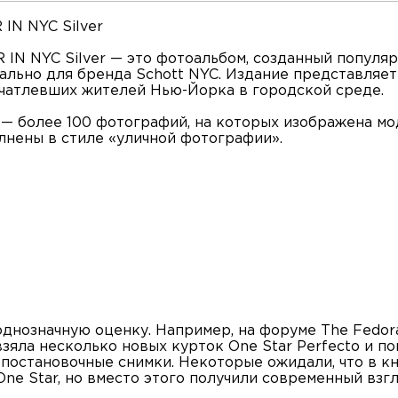
IN NYC Silver
 IN NYC Silver — это фотоальбом, созданный попул
ально для бренда Schott NYC. Издание представляе
ечатлевших жителей Нью-Йорка в городской среде.
 — более 100 фотографий, на которых изображена мод
лнены в стиле «уличной фотографии».
однозначную оценку. Например, на форуме The Fedora
зяла несколько новых курток One Star Perfecto и п
а постановочные снимки. Некоторые ожидали, что в 
ne Star, но вместо этого получили современный взгл